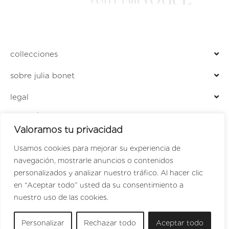
collecciones
sobre julia bonet
legal
ENCUÉNTRANOS EN
Valoramos tu privacidad
LOCALIZADOR DE TIENDAS
PERFUMERÍA JULIA
Usamos cookies para mejorar su experiencia de
navegación, mostrarle anuncios o contenidos
personalizados y analizar nuestro tráfico. Al hacer clic
en “Aceptar todo” usted da su consentimiento a
SPANISH
nuestro uso de las cookies.
ENGLISH
Personalizar
Rechazar todo
Aceptar todo