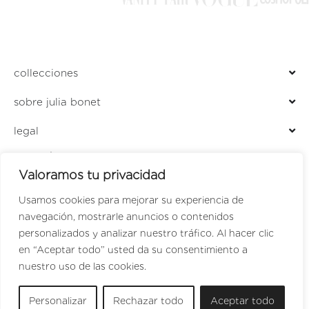
collecciones
sobre julia bonet
legal
ENCUÉNTRANOS EN
Valoramos tu privacidad
LOCALIZADOR DE TIENDAS
PERFUMERÍA JULIA
Usamos cookies para mejorar su experiencia de
navegación, mostrarle anuncios o contenidos
personalizados y analizar nuestro tráfico. Al hacer clic
en “Aceptar todo” usted da su consentimiento a
SPANISH
nuestro uso de las cookies.
ENGLISH
Personalizar
Rechazar todo
Aceptar todo