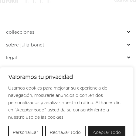
collecciones
sobre julia bonet
legal
ENCUÉNTRANOS EN
Valoramos tu privacidad
LOCALIZADOR DE TIENDAS
PERFUMERÍA JULIA
Usamos cookies para mejorar su experiencia de
navegación, mostrarle anuncios o contenidos
personalizados y analizar nuestro tráfico. Al hacer clic
en “Aceptar todo” usted da su consentimiento a
SPANISH
nuestro uso de las cookies.
ENGLISH
Personalizar
Rechazar todo
Aceptar todo