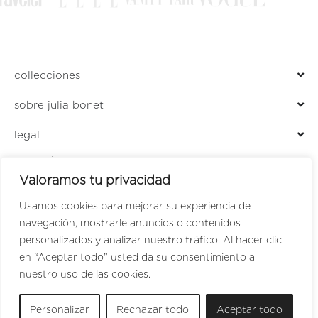
collecciones
sobre julia bonet
legal
ENCUÉNTRANOS EN
Valoramos tu privacidad
LOCALIZADOR DE TIENDAS
PERFUMERÍA JULIA
Usamos cookies para mejorar su experiencia de
navegación, mostrarle anuncios o contenidos
personalizados y analizar nuestro tráfico. Al hacer clic
en “Aceptar todo” usted da su consentimiento a
SPANISH
nuestro uso de las cookies.
ENGLISH
Personalizar
Rechazar todo
Aceptar todo