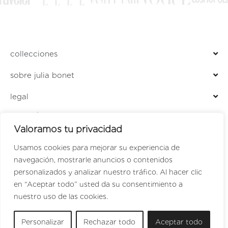
collecciones
sobre julia bonet
legal
ENCUÉNTRANOS EN
Valoramos tu privacidad
LOCALIZADOR DE TIENDAS
PERFUMERÍA JULIA
Usamos cookies para mejorar su experiencia de
navegación, mostrarle anuncios o contenidos
personalizados y analizar nuestro tráfico. Al hacer clic
en “Aceptar todo” usted da su consentimiento a
SPANISH
nuestro uso de las cookies.
ENGLISH
Personalizar
Rechazar todo
Aceptar todo