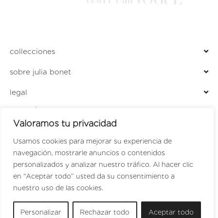
collecciones
sobre julia bonet
legal
ENCUÉNTRANOS EN
Valoramos tu privacidad
LOCALIZADOR DE TIENDAS
PERFUMERÍA JULIA
Usamos cookies para mejorar su experiencia de
navegación, mostrarle anuncios o contenidos
personalizados y analizar nuestro tráfico. Al hacer clic
en “Aceptar todo” usted da su consentimiento a
SPANISH
nuestro uso de las cookies.
ENGLISH
Personalizar
Rechazar todo
Aceptar todo