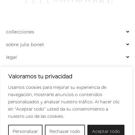
collecciones
sobre julia bonet
legal
ENCUÉNTRANOS EN
Valoramos tu privacidad
LOCALIZADOR DE TIENDAS
PERFUMERÍA JULIA
Usamos cookies para mejorar su experiencia de
navegación, mostrarle anuncios o contenidos
personalizados y analizar nuestro tráfico. Al hacer clic
en “Aceptar todo” usted da su consentimiento a
SPANISH
nuestro uso de las cookies.
ENGLISH
Personalizar
Rechazar todo
Aceptar todo